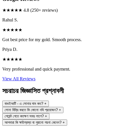
★★★★★
4.8 (250+ reviews)
Rahul S.
★★★★★
Got best price for my gold. Smooth process.
Priya D.
★★★★★
Very professional and quick payment.
View All Reviews
সচরাচর জিজ্ঞাসিত প্রশ্নাবলী
বাগুইআটি - এ সোনার দাম কত?
+
সোনা বিক্রি করতে কি কোনো নথি প্রয়োজন?
+
পেমেন্ট পেতে কতক্ষণ সময় লাগে?
+
আপনারা কি ক্ষতিগ্রস্ত বা পুরানো গয়না কেনেন?
+