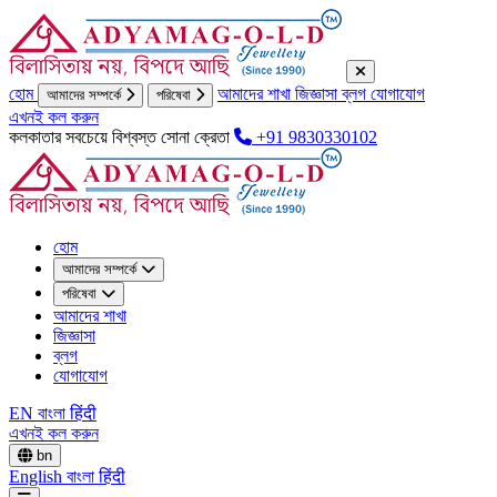
হোম
আমাদের শাখা
জিজ্ঞাসা
ব্লগ
যোগাযোগ
আমাদের সম্পর্কে
পরিষেবা
এখনই কল করুন
কলকাতার সবচেয়ে বিশ্বস্ত সোনা ক্রেতা
+91 9830330102
হোম
আমাদের সম্পর্কে
পরিষেবা
আমাদের শাখা
জিজ্ঞাসা
ব্লগ
যোগাযোগ
EN
বাংলা
हिंदी
এখনই কল করুন
bn
English
বাংলা
हिंदी